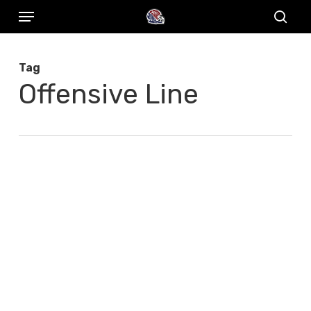
Menu
Skip
to
sear
main
Tag
content
Offensive Line