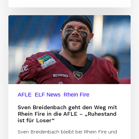
Sven
Breidenbach
geht
den
Weg
mit
Rhein
Fire
in
AFLE
ELF News
Rhein Fire
die
Sven Breidenbach geht den Weg mit
AFLE
Rhein Fire in die AFLE – „Ruhestand
–
ist für Loser“
„Ruhestand
Sven Breidenbach bleibt bei Rhein Fire und
ist