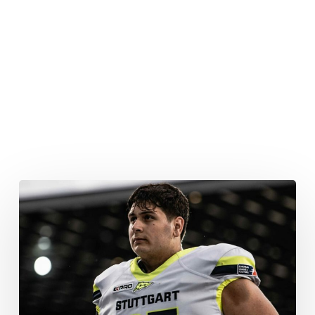
Frankfurt
Galaxy
verpflichtet
Offensive
Lineman
Markos
Dubravkic