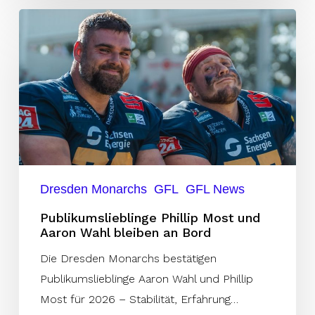
Publikumslieblinge
Phillip
Most
und
Aaron
Wahl
bleiben
an
Bord
Dresden Monarchs
GFL
GFL News
Publikumslieblinge Phillip Most und
Aaron Wahl bleiben an Bord
Die Dresden Monarchs bestätigen
Publikumslieblinge Aaron Wahl und Phillip
Most für 2026 – Stabilität, Erfahrung…