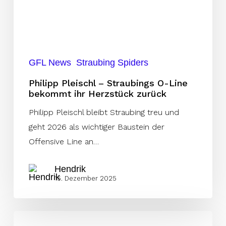
bekommt
ihr
Herzstück
zurück
GFL News
Straubing Spiders
Philipp Pleischl – Straubings O-Line
bekommt ihr Herzstück zurück
Philipp Pleischl bleibt Straubing treu und
geht 2026 als wichtiger Baustein der
Offensive Line an…
Hendrik
15. Dezember 2025
ELF-