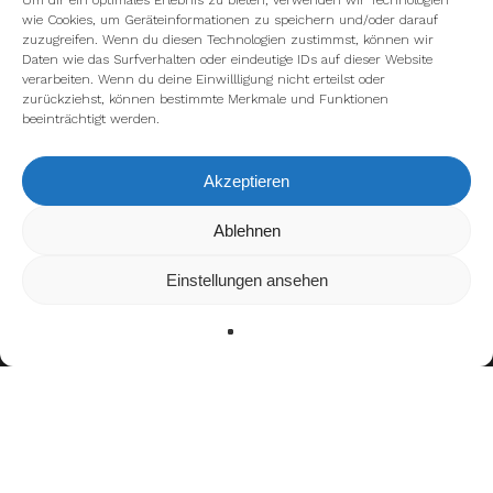
Um dir ein optimales Erlebnis zu bieten, verwenden wir Technologien
wie Cookies, um Geräteinformationen zu speichern und/oder darauf
zuzugreifen. Wenn du diesen Technologien zustimmst, können wir
Daten wie das Surfverhalten oder eindeutige IDs auf dieser Website
verarbeiten. Wenn du deine Einwillligung nicht erteilst oder
zurückziehst, können bestimmte Merkmale und Funktionen
beeinträchtigt werden.
Akzeptieren
Wir verwenden Cookies, um dir die bestmögliche Erfahrung auf
Ablehnen
unserer Website zu bieten.
In den
Einstellungen
kannst du erfahren, welche Cookies wir
Einstellungen ansehen
verwenden oder sie ausschalten.
Zustimmen
Ablehnen
Einstellungen