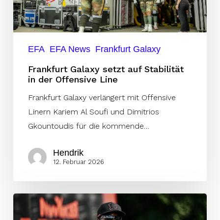
in
der
Offensive
Line
EFA
EFA News
Frankfurt Galaxy
Frankfurt Galaxy setzt auf Stabilität
in der Offensive Line
Frankfurt Galaxy verlängert mit Offensive
Linern Kariem Al Soufi und Dimitrios
Gkountoudis für die kommende…
Hendrik
12. Februar 2026
Rhein
Fires