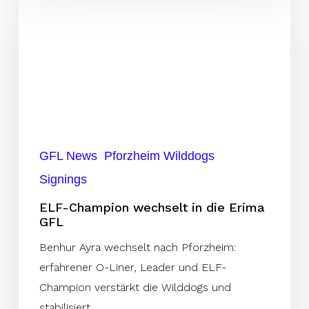
Champion
wechselt
in
die
Erima
GFL
GFL News
Pforzheim Wilddogs
Signings
ELF-Champion wechselt in die Erima
GFL
Benhur Ayra wechselt nach Pforzheim:
erfahrener O-Liner, Leader und ELF-
Champion verstärkt die Wilddogs und
stabilisiert…