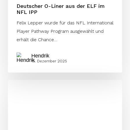
Deutscher O-Liner aus der ELF im
NFL IPP
Felix Lepper wurde für das NFL International
Player Pathway Program ausgewählt und
erhält die Chance…
Hendrik
15. Dezember 2025
Philipp
Pleischl
–
Straubings
O-
Line