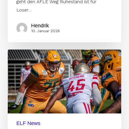
geht den AFLE Weg Ruhestand ist für
für
Loser…
Loser“
Hendrik
10. Januar 2026
Deutscher
O-
Liner
aus
der
ELF
im
NFL
IPP
ELF News