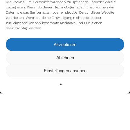
wie Cookies, um Geräteinformationen zu speichern und/oder darauf
zuzugreifen. Wenn du diesen Technologien zustimmst, können wir
Daten wie das Surfverhalten oder eindeutige IDs auf dieser Website
verarbeiten. Wenn du deine Einwillligung nicht erteilst oder
zurückziehst, können bestimmte Merkmale und Funktionen
beeinträchtigt werden.
Akzeptieren
Wir verwenden Cookies, um dir die bestmögliche Erfahrung auf
Ablehnen
unserer Website zu bieten.
In den
Einstellungen
kannst du erfahren, welche Cookies wir
Einstellungen ansehen
verwenden oder sie ausschalten.
Zustimmen
Ablehnen
Einstellungen