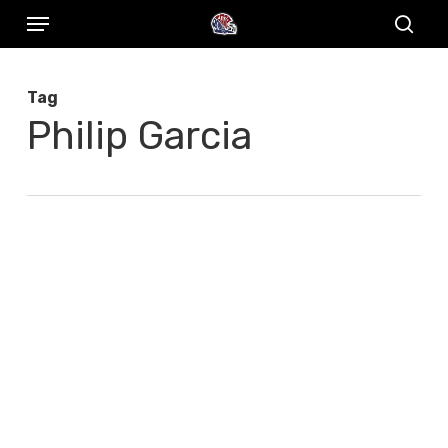
Menu
Skip
to
sear
main
Tag
content
Philip Garcia