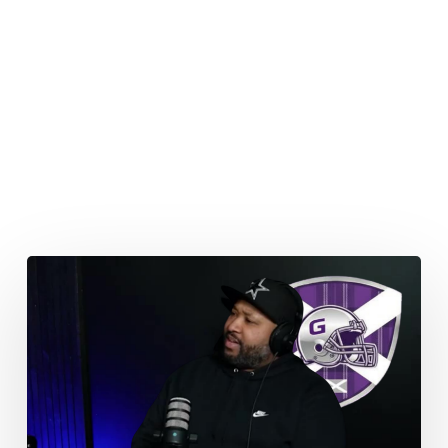
Glasgow
Tartans:
Schottischer
Stolz
trifft
auf
Arena