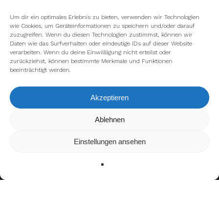
Um dir ein optimales Erlebnis zu bieten, verwenden wir Technologien
wie Cookies, um Geräteinformationen zu speichern und/oder darauf
zuzugreifen. Wenn du diesen Technologien zustimmst, können wir
Daten wie das Surfverhalten oder eindeutige IDs auf dieser Website
verarbeiten. Wenn du deine Einwillligung nicht erteilst oder
zurückziehst, können bestimmte Merkmale und Funktionen
beeinträchtigt werden.
Akzeptieren
Wir verwenden Cookies, um dir die bestmögliche Erfahrung auf
Ablehnen
unserer Website zu bieten.
In den
Einstellungen
kannst du erfahren, welche Cookies wir
Einstellungen ansehen
verwenden oder sie ausschalten.
Zustimmen
Ablehnen
Einstellungen