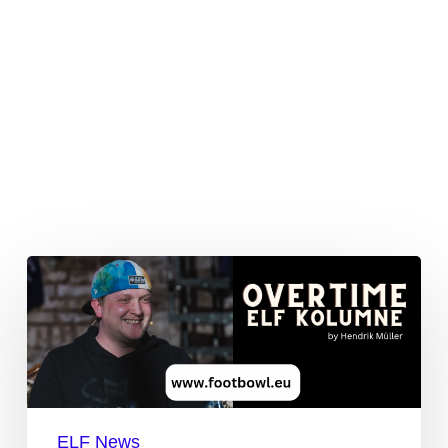
Overtime
ELF
Kolumne
#5
ELF News