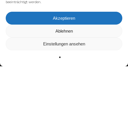
beeinträchtigt werden.
Akzeptieren
Wir verwenden Cookies, um dir die bestmögliche Erfahrung auf
Ablehnen
unserer Website zu bieten.
In den
Einstellungen
kannst du erfahren, welche Cookies wir
Einstellungen ansehen
verwenden oder sie ausschalten.
Zustimmen
Ablehnen
Einstellungen
facebook
youtube
instagram
spotify
twitch