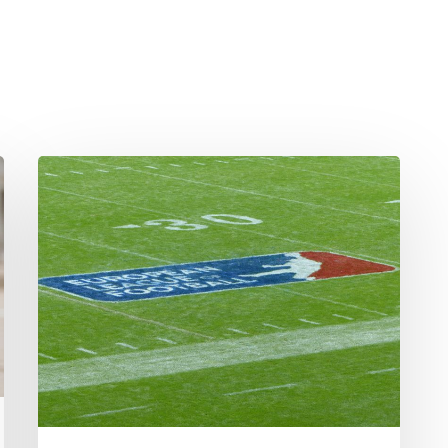
ProSieben
Maxx
zeigt
ab
2023
mehr
ELF-
Spiele