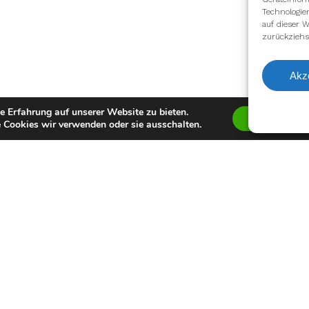
Technologie
auf dieser W
zurückziehs
Akz
e Erfahrung auf unserer Website zu bieten.
Zustimmen
 Cookies wir verwenden oder sie ausschalten.
facebook
youtube
instagram
spotify
twitch
email
Impressum
Datenschutzerklärung