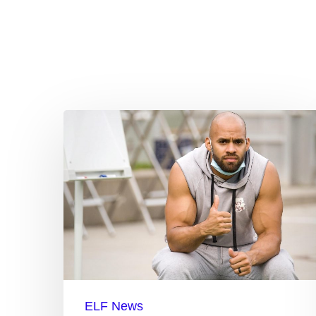
ELF-
Experten-
Team
aufgestockt
ELF News