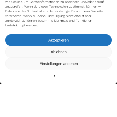
wie Cookies, um Geräteinformationen zu speichern und/oder darauf
zuzugreifen. Wenn du diesen Technologien zustimmst, können wir
Daten wie das Surfverhalten oder eindeutige IDs auf dieser Website
verarbeiten. Wenn du deine Einwillligung nicht erteilst oder
zurückziehst, können bestimmte Merkmale und Funktionen
beeinträchtigt werden.
Akzeptieren
Wir verwenden Cookies, um dir die bestmögliche Erfahrung auf
Ablehnen
unserer Website zu bieten.
In den
Einstellungen
kannst du erfahren, welche Cookies wir
Einstellungen ansehen
verwenden oder sie ausschalten.
Zustimmen
Ablehnen
Einstellungen