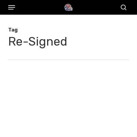
Menu
Skip
to
sear
main
Tag
content
Re-Signed