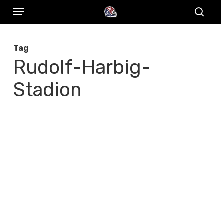
Menu
Skip
to
sear
main
Tag
content
Rudolf-Harbig-
Stadion