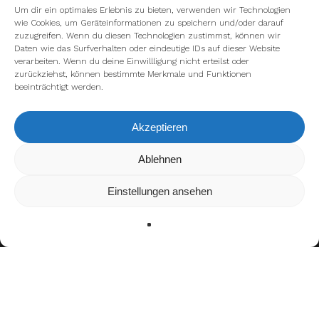
Um dir ein optimales Erlebnis zu bieten, verwenden wir Technologien
wie Cookies, um Geräteinformationen zu speichern und/oder darauf
zuzugreifen. Wenn du diesen Technologien zustimmst, können wir
Daten wie das Surfverhalten oder eindeutige IDs auf dieser Website
verarbeiten. Wenn du deine Einwillligung nicht erteilst oder
zurückziehst, können bestimmte Merkmale und Funktionen
beeinträchtigt werden.
Akzeptieren
Wir verwenden Cookies, um dir die bestmögliche Erfahrung auf
Ablehnen
unserer Website zu bieten.
In den
Einstellungen
kannst du erfahren, welche Cookies wir
Einstellungen ansehen
verwenden oder sie ausschalten.
Zustimmen
Ablehnen
Einstellungen