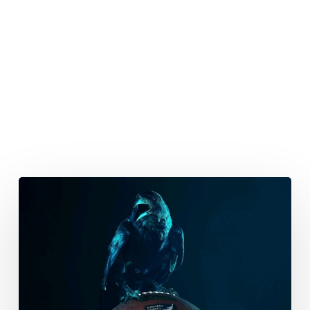
Ravens:
Saison-
Aus
für
Schlüsselspieler