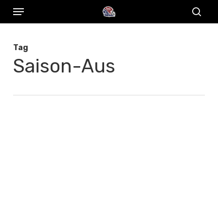
Menu
Skip
to
sear
main
Tag
content
Saison-Aus