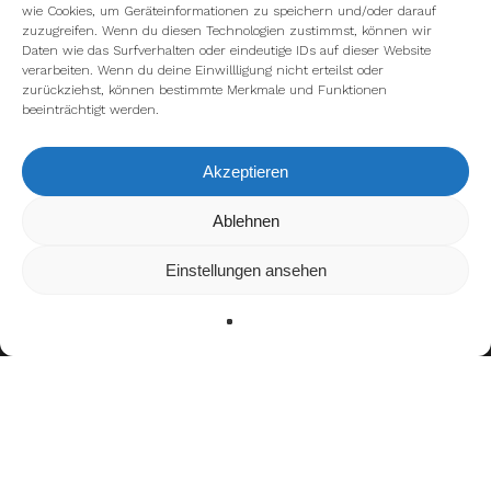
wie Cookies, um Geräteinformationen zu speichern und/oder darauf
zuzugreifen. Wenn du diesen Technologien zustimmst, können wir
Daten wie das Surfverhalten oder eindeutige IDs auf dieser Website
verarbeiten. Wenn du deine Einwillligung nicht erteilst oder
zurückziehst, können bestimmte Merkmale und Funktionen
beeinträchtigt werden.
Akzeptieren
Wir verwenden Cookies, um dir die bestmögliche Erfahrung auf
Ablehnen
unserer Website zu bieten.
In den
Einstellungen
kannst du erfahren, welche Cookies wir
Einstellungen ansehen
verwenden oder sie ausschalten.
Zustimmen
Ablehnen
Einstellungen