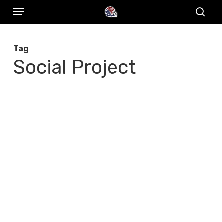
Menu
Skip
to
sear
main
Tag
content
Social Project