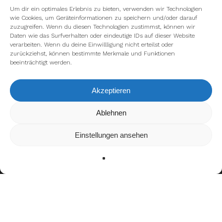
Um dir ein optimales Erlebnis zu bieten, verwenden wir Technologien
wie Cookies, um Geräteinformationen zu speichern und/oder darauf
zuzugreifen. Wenn du diesen Technologien zustimmst, können wir
Daten wie das Surfverhalten oder eindeutige IDs auf dieser Website
verarbeiten. Wenn du deine Einwillligung nicht erteilst oder
zurückziehst, können bestimmte Merkmale und Funktionen
beeinträchtigt werden.
Akzeptieren
Wir verwenden Cookies, um dir die bestmögliche Erfahrung auf
Ablehnen
unserer Website zu bieten.
In den
Einstellungen
kannst du erfahren, welche Cookies wir
Einstellungen ansehen
verwenden oder sie ausschalten.
Zustimmen
Ablehnen
Einstellungen