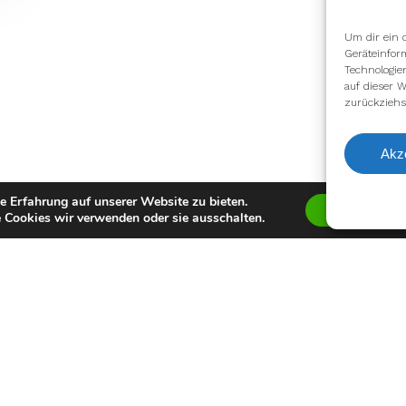
Um dir ein 
Geräteinfor
Technologie
auf dieser W
zurückziehs
Akz
e Erfahrung auf unserer Website zu bieten.
Zustimmen
 Cookies wir verwenden oder sie ausschalten.
facebook
youtube
instagram
spotify
twitch
email