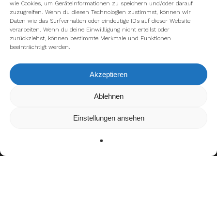
wie Cookies, um Geräteinformationen zu speichern und/oder darauf
zuzugreifen. Wenn du diesen Technologien zustimmst, können wir
Daten wie das Surfverhalten oder eindeutige IDs auf dieser Website
verarbeiten. Wenn du deine Einwillligung nicht erteilst oder
zurückziehst, können bestimmte Merkmale und Funktionen
beeinträchtigt werden.
Akzeptieren
Ablehnen
Wir verwenden Cookies, um dir die bestmögliche Erfahrung
auf unserer Website zu bieten.
In den
Einstellungen
kannst du erfahren, welche Cookies
Einstellungen ansehen
wir verwenden oder sie ausschalten.
Zustimmen
Ablehnen
Einstellungen