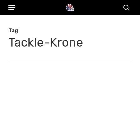
Menu
Skip
to
sear
main
Tag
content
Tackle-Krone