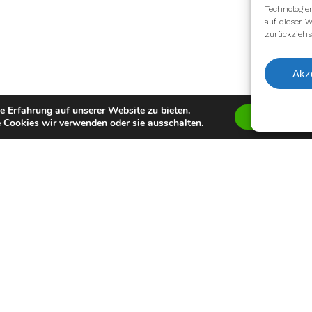
Technologie
auf dieser W
zurückziehs
Akz
e Erfahrung auf unserer Website zu bieten.
Zustimmen
 Cookies wir verwenden oder sie ausschalten.
facebook
youtube
instagram
spotify
twitch
email
Impressum
Datenschutzerklärung