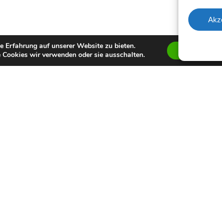
Akz
e Erfahrung auf unserer Website zu bieten.
Zustimmen
 Cookies wir verwenden oder sie ausschalten.
facebook
youtube
instagram
spotify
twitch
email
Impressum
Datenschutzerklärung