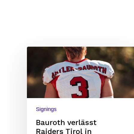
Bauroth
verlässt
Raiders
Tirol
in
Richtung
Signings
Schweden
Bauroth verlässt
Raiders Tirol in