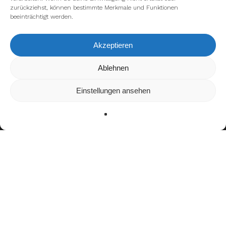
zurückziehst, können bestimmte Merkmale und Funktionen
beeinträchtigt werden.
Akzeptieren
Wir verwenden Cookies, um dir die bestmögliche Erfahrung auf
Ablehnen
unserer Website zu bieten.
In den
Einstellungen
kannst du erfahren, welche Cookies wir
Einstellungen ansehen
verwenden oder sie ausschalten.
Zustimmen
Ablehnen
Einstellungen
facebook
youtube
instagram
spotify
twitch