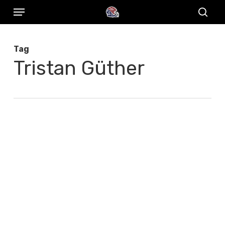
Menu
Skip
to
sear
main
Tag
content
Tristan Güther