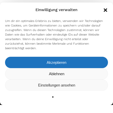
Einwilligung verwalten
Um dir ein optimales Erlebnis zu bieten, verwenden wir Technologien
wie Cookies, um Geräteinformationen zu speichern und/oder darauf
zuzugreifen. Wenn du diesen Technologien zustimmst, können wir
Daten wie das Surfverhalten oder eindeutige IDs auf dieser Website
verarbeiten. Wenn du deine Einwillligung nicht erteilst oder
zurückziehst, können bestimmte Merkmale und Funktionen
beeinträchtigt werden.
Akzeptieren
Wir verwenden Cookies, um dir die bestmögliche Erfahrung auf
Ablehnen
unserer Website zu bieten.
In den
Einstellungen
kannst du erfahren, welche Cookies wir
Einstellungen ansehen
verwenden oder sie ausschalten.
Zustimmen
Ablehnen
Einstellungen