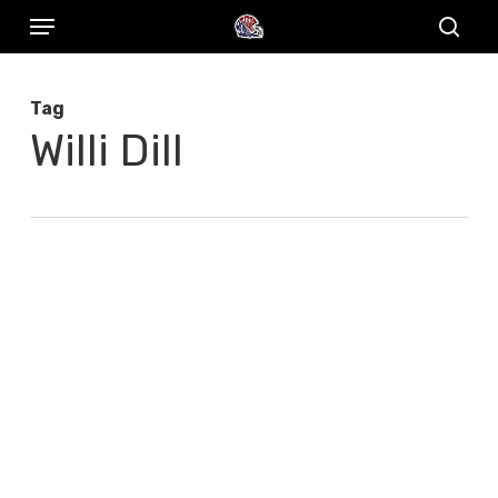
Menu
Skip
to
sear
main
Tag
content
Willi Dill