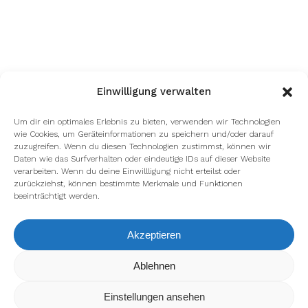
Einwilligung verwalten
Um dir ein optimales Erlebnis zu bieten, verwenden wir Technologien
wie Cookies, um Geräteinformationen zu speichern und/oder darauf
zuzugreifen. Wenn du diesen Technologien zustimmst, können wir
Daten wie das Surfverhalten oder eindeutige IDs auf dieser Website
verarbeiten. Wenn du deine Einwillligung nicht erteilst oder
zurückziehst, können bestimmte Merkmale und Funktionen
beeinträchtigt werden.
Akzeptieren
Wir verwenden Cookies, um dir die bestmögliche Erfahrung auf
Ablehnen
unserer Website zu bieten.
In den
Einstellungen
kannst du erfahren, welche Cookies wir
Einstellungen ansehen
verwenden oder sie ausschalten.