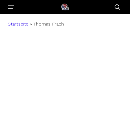
Menu
Skip
to
sear
main
Startseite
»
Thomas Frach
content