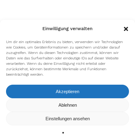
Einwilligung verwalten
Um dir ein optimales Erlebnis zu bieten, verwenden wir Technologien
wie Cookies, um Geräteinformationen zu speichern und/oder darauf
zuzugreifen. Wenn du diesen Technologien zustimmst, können wir
Daten wie das Surfverhalten oder eindeutige IDs auf dieser Website
verarbeiten. Wenn du deine Einwillligung nicht erteilst oder
zurückziehst, können bestimmte Merkmale und Funktionen
beeinträchtigt werden.
Akzeptieren
Wir verwenden Cookies, um dir die bestmögliche Erfahrung auf
Ablehnen
unserer Website zu bieten.
In den
Einstellungen
kannst du erfahren, welche Cookies wir
Einstellungen ansehen
verwenden oder sie ausschalten.
Zustimmen
Ablehnen
Einstellungen