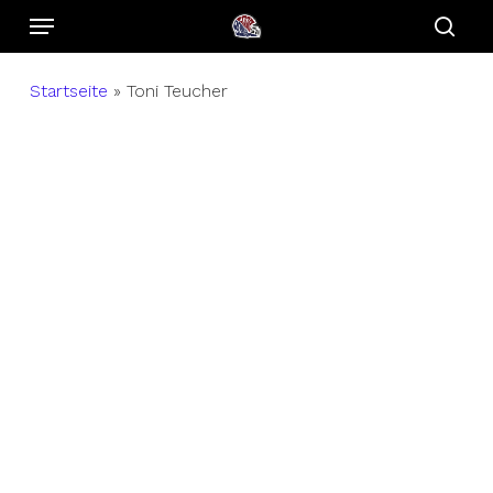
Menu
Skip
to
sear
main
Startseite
»
Toni Teucher
content