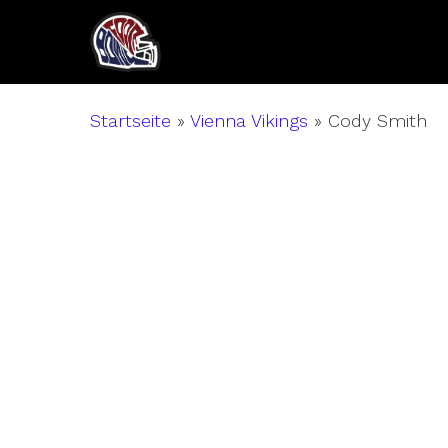
Skip
to
main
content
Startseite
»
Vienna Vikings
»
Cody Smith