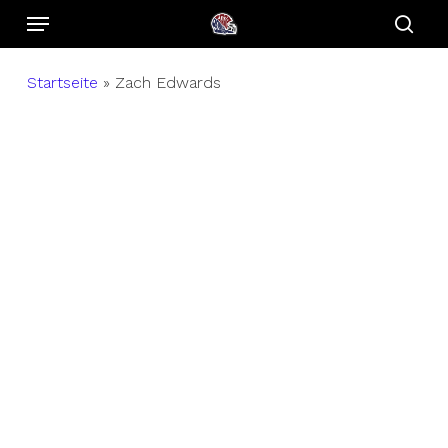
Menu
Skip
to
sear
main
Startseite
»
Zach Edwards
content