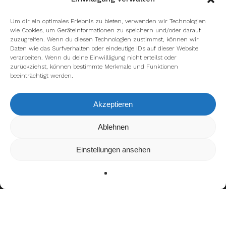
Um dir ein optimales Erlebnis zu bieten, verwenden wir Technologien
wie Cookies, um Geräteinformationen zu speichern und/oder darauf
zuzugreifen. Wenn du diesen Technologien zustimmst, können wir
Daten wie das Surfverhalten oder eindeutige IDs auf dieser Website
verarbeiten. Wenn du deine Einwillligung nicht erteilst oder
zurückziehst, können bestimmte Merkmale und Funktionen
beeinträchtigt werden.
Akzeptieren
Wir verwenden Cookies, um dir die bestmögliche Erfahrung auf
Ablehnen
unserer Website zu bieten.
In den
Einstellungen
kannst du erfahren, welche Cookies wir
Einstellungen ansehen
verwenden oder sie ausschalten.
Zustimmen
Ablehnen
Einstellungen
Bisherige Stationen