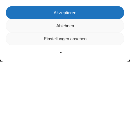
Akzeptieren
Ablehnen
Wir verwenden Cookies, um dir die bestmögliche Erfahrung
auf unserer Website zu bieten.
In den
Einstellungen
kannst du erfahren, welche Cookies
Einstellungen ansehen
wir verwenden oder sie ausschalten.
Zustimmen
Ablehnen
Einstellungen
Bisherige Stationen
2014–2021: Tychy Falcons
2022: Barbara Cookies
2022:
Stuttgart Surge
2023: Copenhagen Towers
seit 2024:
Panthers Wrocław