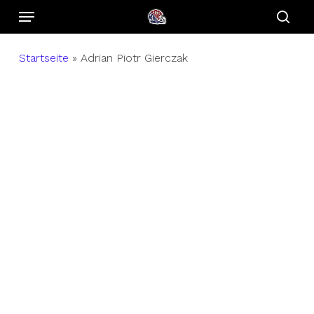
Menu
Skip
to
sear
main
Startseite
»
Adrian Piotr Gierczak
content