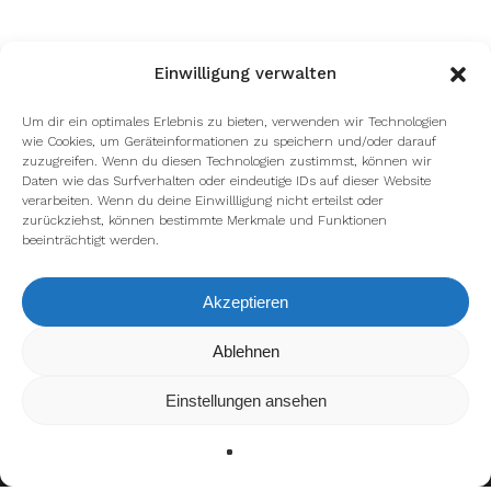
Einwilligung verwalten
Um dir ein optimales Erlebnis zu bieten, verwenden wir Technologien
wie Cookies, um Geräteinformationen zu speichern und/oder darauf
zuzugreifen. Wenn du diesen Technologien zustimmst, können wir
Daten wie das Surfverhalten oder eindeutige IDs auf dieser Website
verarbeiten. Wenn du deine Einwillligung nicht erteilst oder
zurückziehst, können bestimmte Merkmale und Funktionen
beeinträchtigt werden.
Akzeptieren
Wir verwenden Cookies, um dir die bestmögliche Erfahrung auf
Ablehnen
unserer Website zu bieten.
In den
Einstellungen
kannst du erfahren, welche Cookies wir
Einstellungen ansehen
verwenden oder sie ausschalten.
Zustimmen
Ablehnen
Einstellungen