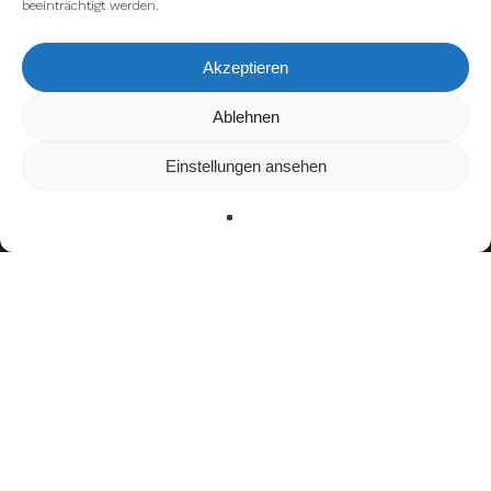
beeinträchtigt werden.
Akzeptieren
Wir verwenden Cookies, um dir die bestmögliche Erfahrung auf
Ablehnen
unserer Website zu bieten.
In den
Einstellungen
kannst du erfahren, welche Cookies wir
Einstellungen ansehen
verwenden oder sie ausschalten.
Zustimmen
Ablehnen
Einstellungen
Bisherige Stationen
2013–2017: Forest Hills Northern High School
2022–2023: Amberg Bulldogs
seit 2024:
Straubing Spiders
Teamerfolge