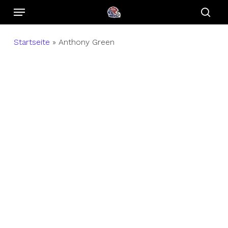
Menu
Skip
to
sear
main
Startseite
»
Anthony Green
content