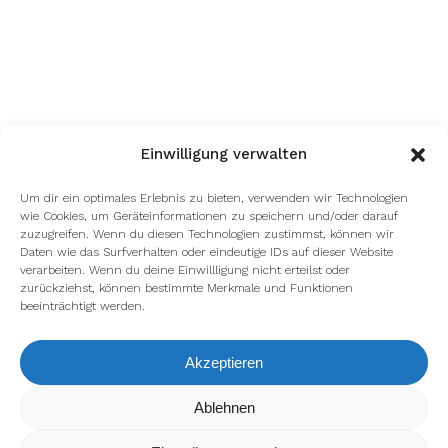
Einwilligung verwalten
Um dir ein optimales Erlebnis zu bieten, verwenden wir Technologien
wie Cookies, um Geräteinformationen zu speichern und/oder darauf
zuzugreifen. Wenn du diesen Technologien zustimmst, können wir
Daten wie das Surfverhalten oder eindeutige IDs auf dieser Website
verarbeiten. Wenn du deine Einwillligung nicht erteilst oder
zurückziehst, können bestimmte Merkmale und Funktionen
beeinträchtigt werden.
Akzeptieren
Wir verwenden Cookies, um dir die bestmögliche Erfahrung auf
Ablehnen
unserer Website zu bieten.
In den
Einstellungen
kannst du erfahren, welche Cookies wir