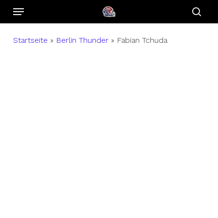
Menu
Skip
to
sear
main
Startseite
»
Berlin Thunder
»
Fabian Tchuda
content