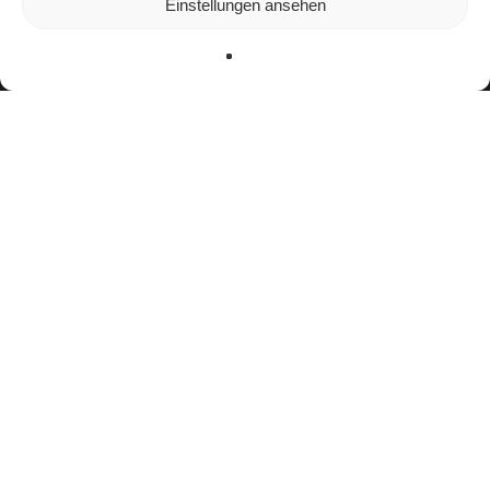
Einstellungen ansehen
verwenden oder sie ausschalten.
Zustimmen
Ablehnen
Einstellungen
Bisherige Stationen
2016–2017: Hamburg Pioneers Jugend
2018–2019: Hamburg Junior Devils
seit 2023:
Berlin Thunder
Teamerfolge
keine bekannten Erfolge