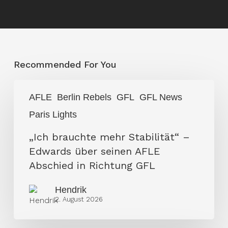
Recommended For You
„Ich
AFLE
Berlin Rebels
GFL
GFL News
brauchte
Paris Lights
mehr
Stabilität“
„Ich brauchte mehr Stabilität“ –
–
Edwards über seinen AFLE
Edwards
Abschied in Richtung GFL
über
Hendrik
seinen
2. August 2026
AFLE
Abschied