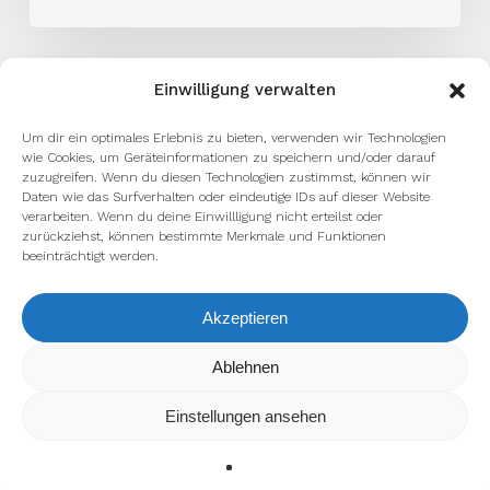
Einwilligung verwalten
Um dir ein optimales Erlebnis zu bieten, verwenden wir Technologien
wie Cookies, um Geräteinformationen zu speichern und/oder darauf
zuzugreifen. Wenn du diesen Technologien zustimmst, können wir
Daten wie das Surfverhalten oder eindeutige IDs auf dieser Website
verarbeiten. Wenn du deine Einwillligung nicht erteilst oder
zurückziehst, können bestimmte Merkmale und Funktionen
beeinträchtigt werden.
Akzeptieren
Ablehnen
Wir verwenden Cookies, um dir die bestmögliche Erfahrung
auf unserer Website zu bieten.
In den
Einstellungen
kannst du erfahren, welche Cookies
Einstellungen ansehen
wir verwenden oder sie ausschalten.
Zustimmen
Ablehnen
Einstellungen