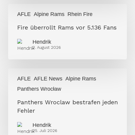
in
Fire
Richtung
AFLE
Alpine Rams
Rhein Fire
überrollt
GFL
Rams
Fire überrollt Rams vor 5.136 Fans
vor
Hendrik
5.136
2. August 2026
Fans
Panthers
AFLE
AFLE News
Alpine Rams
Wroclaw
Panthers Wrocław
bestrafen
jeden
Panthers Wroclaw bestrafen jeden
Fehler
Fehler
Hendrik
25. Juli 2026