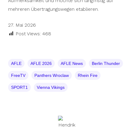
Aufmerksamkeit und möchte sich langfristig auf
mehreren Übertragungswegen etablieren.
27. Mai 2026
Post Views:
468
AFLE
AFLE 2026
AFLE News
Berlin Thunder
FreeTV
Panthers Wroclaw
Rhein Fire
SPORT1
Vienna Vikings