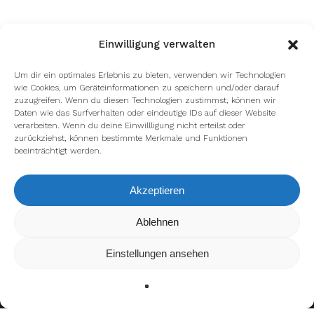
Einwilligung verwalten
Um dir ein optimales Erlebnis zu bieten, verwenden wir Technologien
wie Cookies, um Geräteinformationen zu speichern und/oder darauf
zuzugreifen. Wenn du diesen Technologien zustimmst, können wir
Daten wie das Surfverhalten oder eindeutige IDs auf dieser Website
verarbeiten. Wenn du deine Einwillligung nicht erteilst oder
zurückziehst, können bestimmte Merkmale und Funktionen
beeinträchtigt werden.
Akzeptieren
Wir verwenden Cookies, um dir die bestmögliche Erfahrung auf
Ablehnen
unserer Website zu bieten.
In den
Einstellungen
kannst du erfahren, welche Cookies wir
Einstellungen ansehen
verwenden oder sie ausschalten.
Zustimmen
Ablehnen
Einstellungen