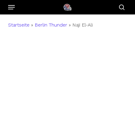
Menu
Skip
to
sear
main
Startseite
»
Berlin Thunder
»
Naji El-Ali
content