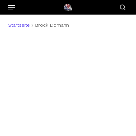
Menu
Skip
to
sear
main
Startseite
»
Brock Domann
content