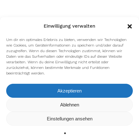
Einwilligung verwalten
Um dir ein optimales Erlebnis zu bieten, verwenden wir Technologien
wie Cookies, um Geräteinformationen zu speichern und/oder darauf
zuzugreifen. Wenn du diesen Technologien zustimmst, können wir
Daten wie das Surfverhalten oder eindeutige IDs auf dieser Website
verarbeiten. Wenn du deine Einwillligung nicht erteilst oder
zurückziehst, können bestimmte Merkmale und Funktionen
beeinträchtigt werden.
Akzeptieren
Ablehnen
Wir verwenden Cookies, um dir die bestmögliche Erfahrung
auf unserer Website zu bieten.
In den
Einstellungen
kannst du erfahren, welche Cookies
Einstellungen ansehen
wir verwenden oder sie ausschalten.
Zustimmen
Ablehnen
Einstellungen