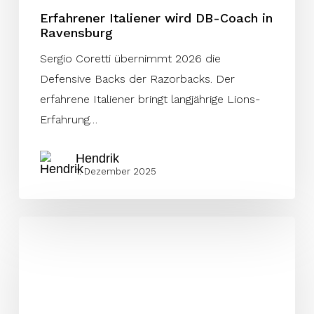
Erfahrener Italiener wird DB-Coach in
Ravensburg
Sergio Coretti übernimmt 2026 die
Defensive Backs der Razorbacks. Der
erfahrene Italiener bringt langjährige Lions-
Erfahrung…
Hendrik
1. Dezember 2025
Pforzheim
Wilddogs
verlängern
mit
Luca