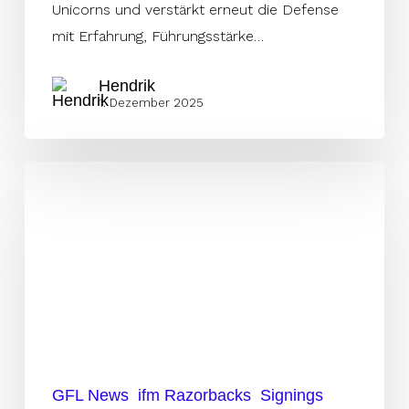
Unicorns und verstärkt erneut die Defense
mit Erfahrung, Führungsstärke…
Hendrik
1. Dezember 2025
Erfahrener
Italiener
wird
DB-
Coach
in
Ravensburg
GFL News
ifm Razorbacks
Signings