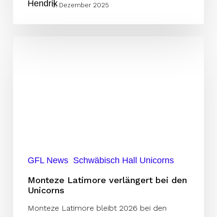
3. Dezember 2025
Monteze
Latimore
verlängert
bei
den
Unicorns
GFL News
Schwäbisch Hall Unicorns
Monteze Latimore verlängert bei den
Unicorns
Monteze Latimore bleibt 2026 bei den