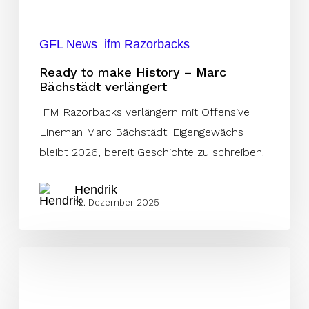
verlängert
GFL News
ifm Razorbacks
Ready to make History – Marc
Bächstädt verlängert
IFM Razorbacks verlängern mit Offensive
Lineman Marc Bächstädt: Eigengewächs
bleibt 2026, bereit Geschichte zu schreiben.
Hendrik
12. Dezember 2025
GFL
Bowl
2026