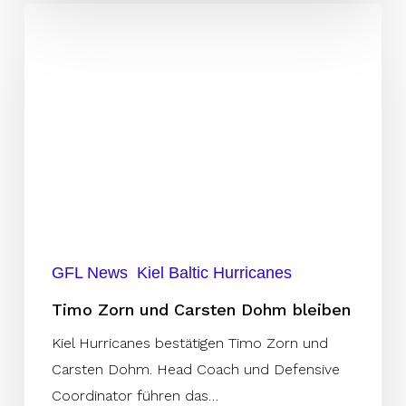
Timo
Zorn
und
Carsten
Dohm
bleiben
GFL News
Kiel Baltic Hurricanes
Timo Zorn und Carsten Dohm bleiben
Kiel Hurricanes bestätigen Timo Zorn und
Carsten Dohm. Head Coach und Defensive
Coordinator führen das…