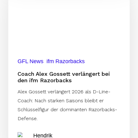
Gossett
verlängert
bei
den
ifm
Razorbacks
GFL News
ifm Razorbacks
Coach Alex Gossett verlängert bei
den ifm Razorbacks
Alex Gossett verlängert 2026 als D-Line-
Coach: Nach starken Saisons bleibt er
Schlüsselfigur der dominanten Razorbacks-
Defense.
Hendrik