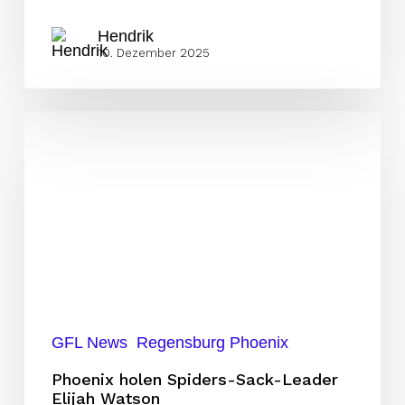
Hendrik
10. Dezember 2025
Phoenix
holen
Spiders-
Sack-
Leader
Elijah
Watson
GFL News
Regensburg Phoenix
Phoenix holen Spiders-Sack-Leader
Elijah Watson