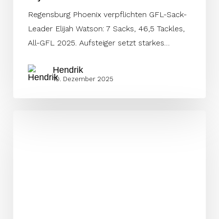
Regensburg Phoenix verpflichten GFL-Sack-
Leader Elijah Watson: 7 Sacks, 46,5 Tackles,
All-GFL 2025. Aufsteiger setzt starkes…
Hendrik
10. Dezember 2025
ELF-
Champion
wechselt
in
die
Erima
GFL