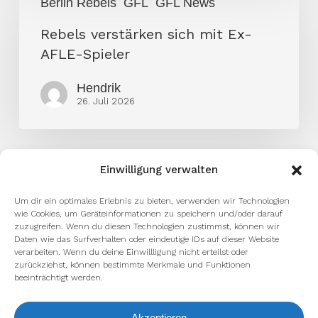
Berlin Rebels
GFL
GFL News
verstärken
sich
Rebels verstärken sich mit Ex-
mit
AFLE-Spieler
Ex-
Hendrik
AFLE-
26. Juli 2026
Spieler
Einwilligung verwalten
Um dir ein optimales Erlebnis zu bieten, verwenden wir Technologien
wie Cookies, um Geräteinformationen zu speichern und/oder darauf
zuzugreifen. Wenn du diesen Technologien zustimmst, können wir
Daten wie das Surfverhalten oder eindeutige IDs auf dieser Website
verarbeiten. Wenn du deine Einwillligung nicht erteilst oder
zurückziehst, können bestimmte Merkmale und Funktionen
beeinträchtigt werden.
facebook
youtube
instagram
spotify
twitch
Akzeptieren