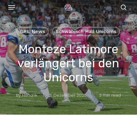
Menu
Skip
to
sear
main
content
GFL News
Schwäbisch Hall Unicorns
Monteze Latimore
verlängert bei den
Unicorns
By
Hendrik
1. Dezember 2025
3 min read