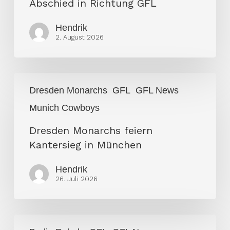
Abschied in Richtung GFL
Hendrik
2. August 2026
Dresden
Dresden Monarchs
GFL
GFL News
Monarchs
Munich Cowboys
feiern
Kantersieg
Dresden Monarchs feiern
in
Kantersieg in München
München
Hendrik
26. Juli 2026
Rebels