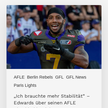
„Ich
brauchte
mehr
Stabilität“
–
Edwards
über
seinen
AFLE
Abschied
AFLE
Berlin Rebels
GFL
GFL News
in
Paris Lights
Richtung
GFL
„Ich brauchte mehr Stabilität“ –
Edwards über seinen AFLE