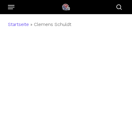
Menu
Skip
to
sear
main
Startseite
»
Clemens Schuldt
content