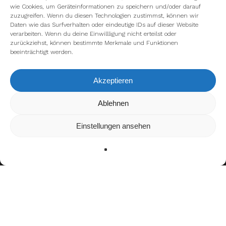
wie Cookies, um Geräteinformationen zu speichern und/oder darauf
zuzugreifen. Wenn du diesen Technologien zustimmst, können wir
Daten wie das Surfverhalten oder eindeutige IDs auf dieser Website
verarbeiten. Wenn du deine Einwillligung nicht erteilst oder
zurückziehst, können bestimmte Merkmale und Funktionen
beeinträchtigt werden.
Akzeptieren
Wir verwenden Cookies, um dir die bestmögliche Erfahrung auf
Ablehnen
unserer Website zu bieten.
In den
Einstellungen
kannst du erfahren, welche Cookies wir
Einstellungen ansehen
verwenden oder sie ausschalten.
Zustimmen
Ablehnen
Einstellungen
Bisherige Stationen
2016–2019: Hamburg Blue Devils
2020–2022: Münster Blackhawks