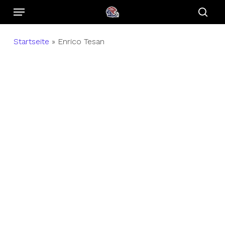
Menu
Skip
to
sear
main
Startseite
»
Enrico Tesan
content