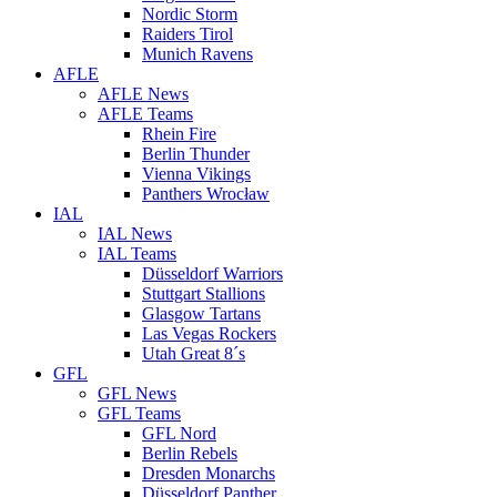
Nordic Storm
Raiders Tirol
Munich Ravens
AFLE
AFLE News
AFLE Teams
Rhein Fire
Berlin Thunder
Vienna Vikings
Panthers Wrocław
IAL
IAL News
IAL Teams
Düsseldorf Warriors
Stuttgart Stallions
Glasgow Tartans
Las Vegas Rockers
Utah Great 8´s
GFL
GFL News
GFL Teams
GFL Nord
Berlin Rebels
Dresden Monarchs
Düsseldorf Panther