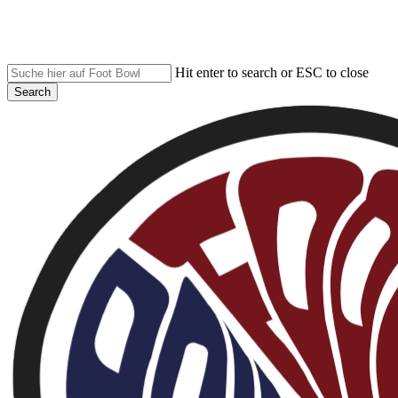
Skip
to
main
content
Hit enter to search or ESC to close
Search
Close
Search