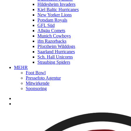
Hildesheim Invaders
Kiel Baltic Hurricanes
New Yorker Lions
Potsdam Royals
GFL Süd
Allgäu Comets
Munich Cowboys
ifm Razorbacks
Pforzheim Wilddogs
Saarland Hurricanes
Sch. Hall Unicorns
Straubing Spiders
MEHR
Foot Bowl
Pressefoto Agentur
Mitwirkende
Sponsoring
facebook
youtube
instagram
spotify
twitch
search