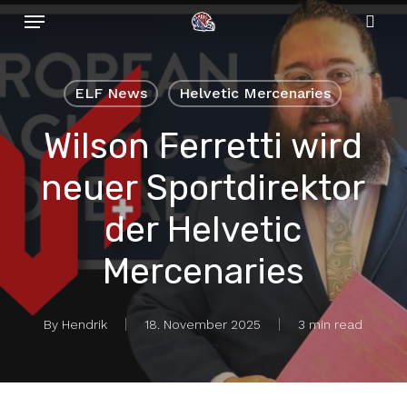
Menu
Skip
to
sear
main
content
ELF News
Helvetic Mercenaries
Wilson Ferretti wird
neuer Sportdirektor
der Helvetic
Mercenaries
By
Hendrik
18. November 2025
3 min read