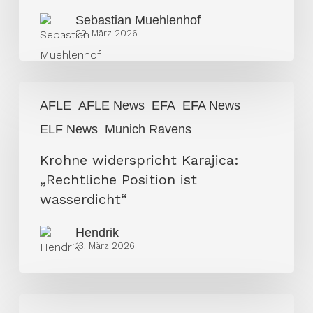
brechen
Sebastian Muehlenhof
die
22. März 2026
Sponsoren
weg
Krohne
AFLE
AFLE News
EFA
EFA News
widerspricht
ELF News
Munich Ravens
Karajica:
„Rechtliche
Krohne widerspricht Karajica:
Position
„Rechtliche Position ist
ist
wasserdicht“
wasserdicht“
Hendrik
13. März 2026
Željko