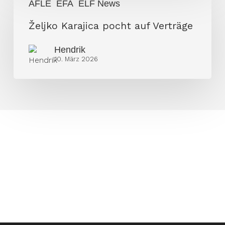
AFLE
EFA
ELF News
Karajica
pocht
Željko Karajica pocht auf Verträge
auf
Hendrik
Verträge
10. März 2026