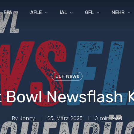
EFA
AFLE
IAL
GFL
MEHR
ELF News
t Bowl Newsflash 
By
Jonny
25. März 2025
3 min read