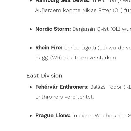
Hamburg Sea Devils:
In Hamburg wur
Außerdem konnte Niklas Ritter (OL) 
Nordic Storm:
Benjamin Qvist (OL) wu
Rhein Fire:
Enrico Ligotti (LB) wurde v
Haggi (WR) das Team verstärken.
East Division
Fehérvár Enthroners
: Balázs Fodor (
Enthroners verpflichtet.
Prague Lions:
In dieser Woche keine S