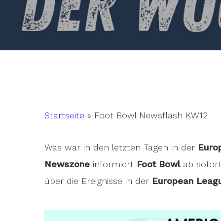
Startseite
»
Foot Bowl Newsflash KW12
Was war in den letzten Tagen in der
Euro
Newszone
informiert
Foot Bowl
ab sofor
über die Ereignisse in der
European Leagu
Hit enter to search or ESC to close