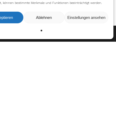
t, können bestimmte Merkmale und Funktionen beeinträchtigt werden.
eptieren
Ablehnen
Einstellungen ansehen
Ablehnen
Einstellungen
tionen
urg Huskies
burg Huskies