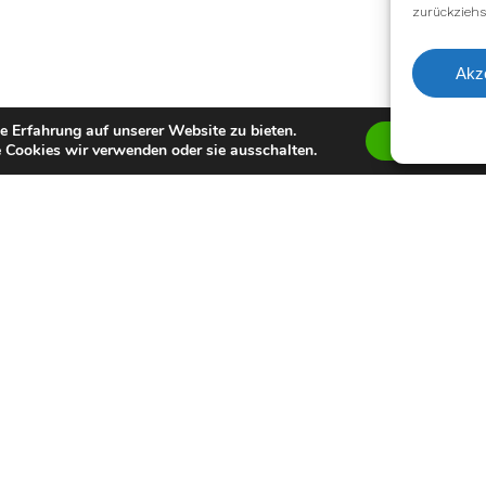
zurückziehs
Akz
e Erfahrung auf unserer Website zu bieten.
Zustimmen
 Cookies wir verwenden oder sie ausschalten.
Bisherige Sta
2011–2013: Hamb
2014: Osos Rivas
2014–2016: Ham