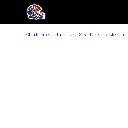
Skip
to
main
content
Startseite
»
Hamburg Sea Devils
»
Aleksan