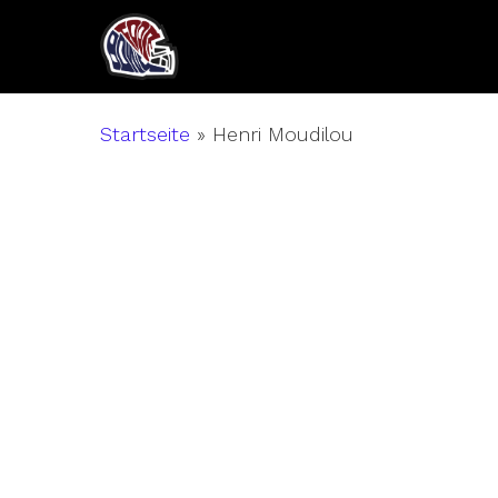
Skip
to
main
content
Startseite
»
Henri Moudilou