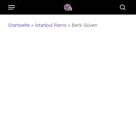
Menu
Skip
to
sear
main
Startseite
»
İstanbul Rams
»
Berk Güven
content