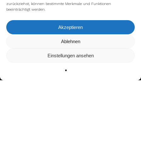
zurückziehst, können bestimmte Merkmale und Funktionen
beeinträchtigt werden.
Akzeptieren
Wir verwenden Cookies, um dir die bestmögliche Erfahrung auf
Ablehnen
unserer Website zu bieten.
In den
Einstellungen
kannst du erfahren, welche Cookies wir
Einstellungen ansehen
verwenden oder sie ausschalten.
Zustimmen
Ablehnen
Einstellungen
Teamerfolge
keine bekannten Erfolge
Auszeichnungen
keine bekannten Auszeichnungen