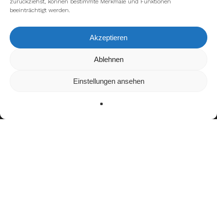
zurückziehst, können bestimmte Merkmale und Funktionen
beeinträchtigt werden.
Akzeptieren
Wir verwenden Cookies, um dir die bestmögliche Erfahrung auf
Ablehnen
unserer Website zu bieten.
In den
Einstellungen
kannst du erfahren, welche Cookies wir
Einstellungen ansehen
verwenden oder sie ausschalten.
Zustimmen
Ablehnen
Einstellungen
Bisherige Stationen
2012–2015: Huntsville High School Hornets
2016–2019: University of New Mexico Lobos
2020–2021: Northwestern State University
Demon