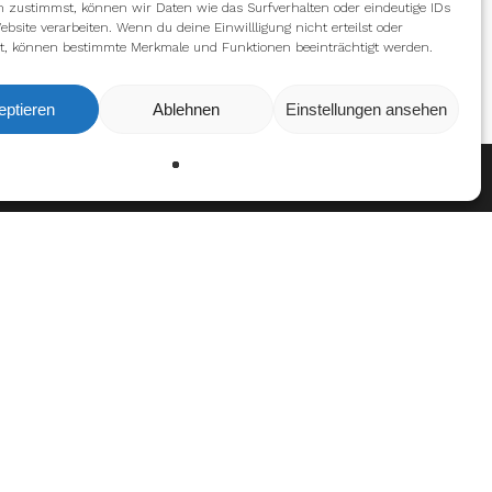
n zustimmst, können wir Daten wie das Surfverhalten oder eindeutige IDs
ebsite verarbeiten. Wenn du deine Einwillligung nicht erteilst oder
t, können bestimmte Merkmale und Funktionen beeinträchtigt werden.
eptieren
Ablehnen
Einstellungen ansehen
Ablehnen
Einstellungen
en
 Leader (2017)
 Co-Leader (2021)