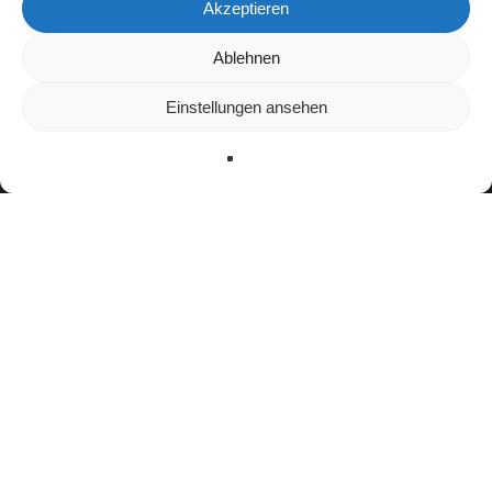
Akzeptieren
Wir verwenden Cookies, um dir die bestmögliche Erfahrung auf
Ablehnen
unserer Website zu bieten.
In den
Einstellungen
kannst du erfahren, welche Cookies wir
Einstellungen ansehen
verwenden oder sie ausschalten.
Zustimmen
Ablehnen
Einstellungen