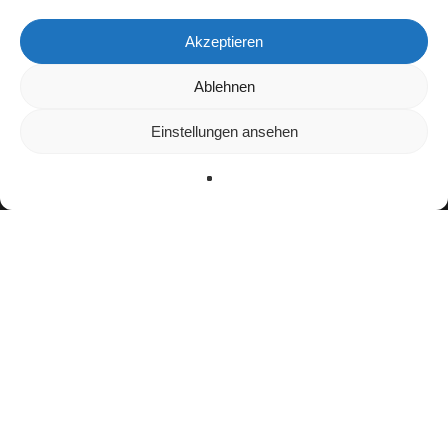
Akzeptieren
Wir verwenden Cookies, um dir die bestmögliche Erfahrung auf
Ablehnen
unserer Website zu bieten.
In den
Einstellungen
kannst du erfahren, welche Cookies wir
Einstellungen ansehen
verwenden oder sie ausschalten.
Zustimmen
Ablehnen
Einstellungen