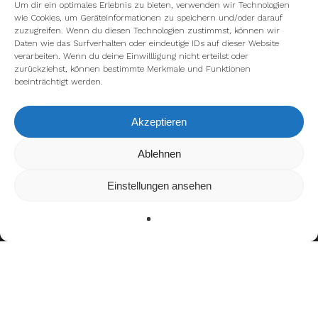
Um dir ein optimales Erlebnis zu bieten, verwenden wir Technologien
wie Cookies, um Geräteinformationen zu speichern und/oder darauf
zuzugreifen. Wenn du diesen Technologien zustimmst, können wir
Daten wie das Surfverhalten oder eindeutige IDs auf dieser Website
verarbeiten. Wenn du deine Einwillligung nicht erteilst oder
zurückziehst, können bestimmte Merkmale und Funktionen
beeinträchtigt werden.
Akzeptieren
Wir verwenden Cookies, um dir die bestmögliche Erfahrung auf
Ablehnen
unserer Website zu bieten.
In den
Einstellungen
kannst du erfahren, welche Cookies wir
Einstellungen ansehen
verwenden oder sie ausschalten.
Zustimmen
Ablehnen
Einstellungen