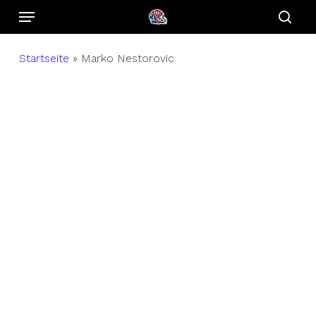
Menu
Skip
to
sear
main
Startseite
»
Marko Nestorovic
content