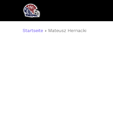
Skip
to
main
content
Startseite
»
Mateusz Hernacki