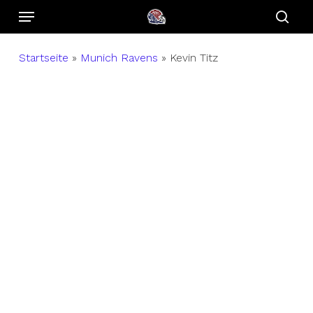
Menu
Skip
to
sear
main
Startseite
»
Munich Ravens
»
Kevin Titz
content