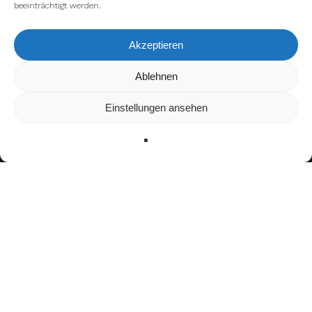
beeinträchtigt werden.
Akzeptieren
Wir verwenden Cookies, um dir die bestmögliche Erfahrung auf
Ablehnen
unserer Website zu bieten.
In den
Einstellungen
kannst du erfahren, welche Cookies wir
Einstellungen ansehen
verwenden oder sie ausschalten.
Zustimmen
Ablehnen
Einstellungen
Bisherige Stationen
2018–2021: Allgäu Comets
2022: Munich Cowboys
seit 2023:
Munich Ravens
Teamerfolge