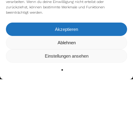
verarbeiten. Wenn du deine Einwillligung nicht erteilst oder
zurückziehst, können bestimmte Merkmale und Funktionen
beeinträchtigt werden.
Akzeptieren
Wir verwenden Cookies, um dir die bestmögliche Erfahrung auf
Ablehnen
unserer Website zu bieten.
In den
Einstellungen
kannst du erfahren, welche Cookies wir
Einstellungen ansehen
verwenden oder sie ausschalten.
Zustimmen
Ablehnen
Einstellungen