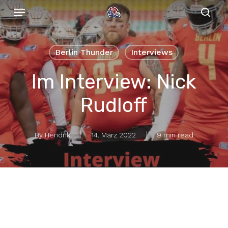
Menu
Skip
to
sear
main
content
Berlin Thunder
Interviews
Im Interview: Nick
Rudloff
By
Hendrik
14. März 2022
9 min read