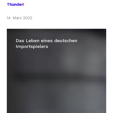
Thunder
!
14. März 2022
Das
Leben
Das Leben eines deutschen
Importspielers
eines
deutschen
Importspielers