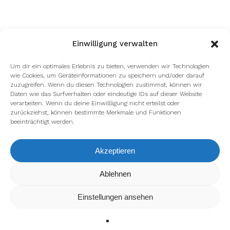
Einwilligung verwalten
Um dir ein optimales Erlebnis zu bieten, verwenden wir Technologien
wie Cookies, um Geräteinformationen zu speichern und/oder darauf
zuzugreifen. Wenn du diesen Technologien zustimmst, können wir
Daten wie das Surfverhalten oder eindeutige IDs auf dieser Website
verarbeiten. Wenn du deine Einwillligung nicht erteilst oder
zurückziehst, können bestimmte Merkmale und Funktionen
beeinträchtigt werden.
Akzeptieren
Wir verwenden Cookies, um dir die bestmögliche Erfahrung auf
Ablehnen
unserer Website zu bieten.
In den
Einstellungen
kannst du erfahren, welche Cookies wir
Einstellungen ansehen
verwenden oder sie ausschalten.
Zustimmen
Ablehnen
Einstellungen