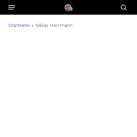
Menu
Skip
to
sear
main
Startseite
»
Niklas Herrmann
content