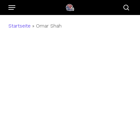
Menu
Skip
to
sear
main
Startseite
»
Omar Shah
content