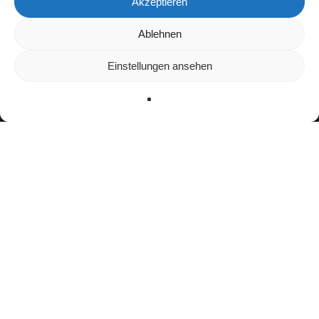
Akzeptieren
Wir verwenden Cookies, um dir die bestmögliche Erfahrung auf
Ablehnen
unserer Website zu bieten.
In den
Einstellungen
kannst du erfahren, welche Cookies wir
Einstellungen ansehen
verwenden oder sie ausschalten.
Zustimmen
Ablehnen
Einstellungen
Bisherige Stationen
2014–2024: Zürich Renegades
seit 2025:
Helvetic Mercenaries
Teamerfolge
Vizemeister Junioren (2018, 2019)
Vizemeister NLA (2024)