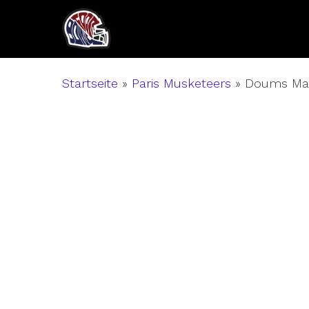
Skip
to
main
content
Startseite
»
Paris Musketeers
»
Doums M