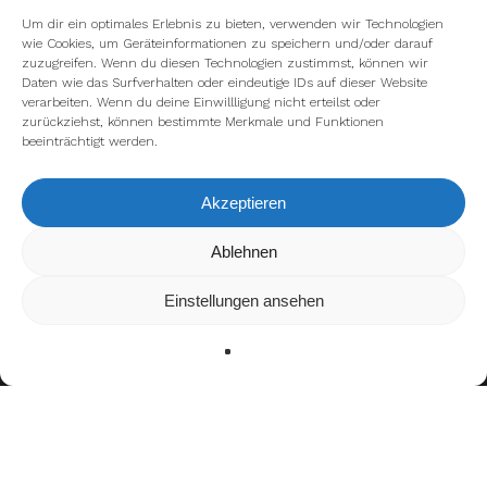
Um dir ein optimales Erlebnis zu bieten, verwenden wir Technologien
wie Cookies, um Geräteinformationen zu speichern und/oder darauf
zuzugreifen. Wenn du diesen Technologien zustimmst, können wir
Daten wie das Surfverhalten oder eindeutige IDs auf dieser Website
verarbeiten. Wenn du deine Einwillligung nicht erteilst oder
zurückziehst, können bestimmte Merkmale und Funktionen
beeinträchtigt werden.
Akzeptieren
Wir verwenden Cookies, um dir die bestmögliche Erfahrung auf
Ablehnen
unserer Website zu bieten.
In den
Einstellungen
kannst du erfahren, welche Cookies wir
Einstellungen ansehen
verwenden oder sie ausschalten.
Zustimmen
Ablehnen
Einstellungen
Bisherige Stationen
2001–2011: Freiburg Sacristans